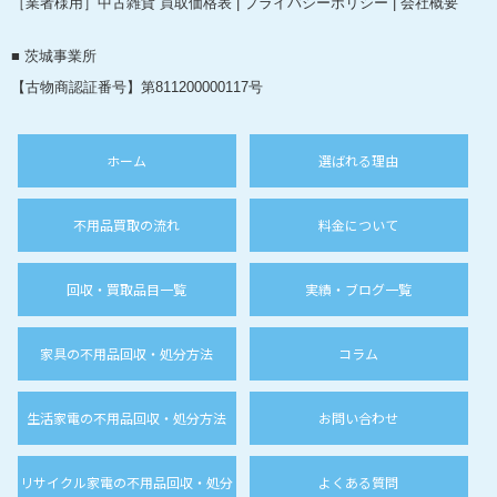
［業者様用］中古雑貨 買取価格表
|
プライバシーポリシー
|
会社概要
■ 茨城事業所
【古物商認証番号】第811200000117号
ホーム
選ばれる理由
不用品買取の流れ
料金について
回収・買取品目一覧
実績・ブログ一覧
家具の不用品回収・処分方法
コラム
生活家電の不用品回収・処分方法
お問い合わせ
リサイクル家電の不用品回収・処分
よくある質問