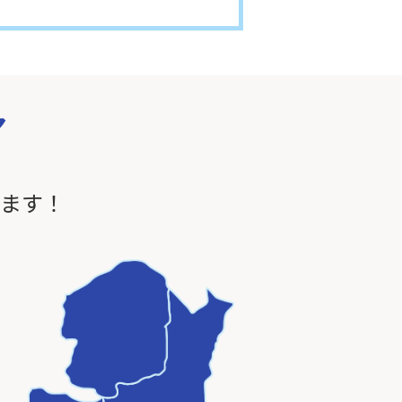
ア
います！