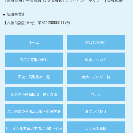
［業者様用］中古雑貨 買取価格表
|
プライバシーポリシー
|
会社概要
■ 茨城事業所
【古物商認証番号】第811200000117号
ホーム
選ばれる理由
不用品買取の流れ
料金について
回収・買取品目一覧
実績・ブログ一覧
家具の不用品回収・処分方法
コラム
生活家電の不用品回収・処分方法
お問い合わせ
リサイクル家電の不用品回収・処分
よくある質問