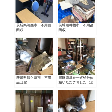
茨城県筑西市 不用品
茨城県神栖市 不用品
回収
回収
茨城県龍ケ崎市 不用
家財道具を一式処分依
品回収
頼いただきました（茨
城県守谷市）