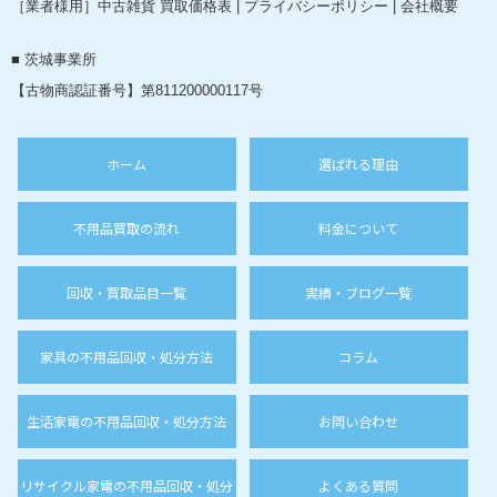
［業者様用］中古雑貨 買取価格表
|
プライバシーポリシー
|
会社概要
■ 茨城事業所
【古物商認証番号】第811200000117号
ホーム
選ばれる理由
不用品買取の流れ
料金について
回収・買取品目一覧
実績・ブログ一覧
家具の不用品回収・処分方法
コラム
生活家電の不用品回収・処分方法
お問い合わせ
リサイクル家電の不用品回収・処分
よくある質問