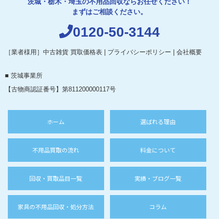
茨城・栃木・埼玉の不用品回収ならお任せください！
まずはご相談ください。
0120-50-3144
［業者様用］中古雑貨 買取価格表
|
プライバシーポリシー
|
会社概要
■ 茨城事業所
【古物商認証番号】第811200000117号
ホーム
選ばれる理由
不用品買取の流れ
料金について
回収・買取品目一覧
実績・ブログ一覧
家具の不用品回収・処分方法
コラム